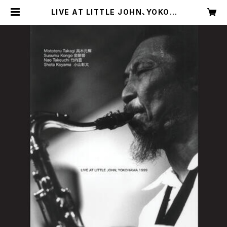
LIVE AT LITTLE JOHN、YOKOH
AMA 1999 | Nao Takeuchi’s M
usic Shop