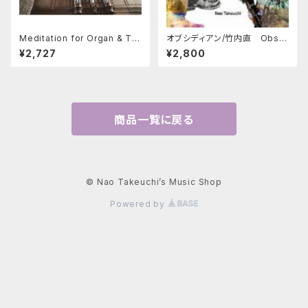
Meditation for Organ & Te
オブシディアン/竹内直 Obsid
nor Saxophone
ian/Nao Takeuchi
¥2,727
¥2,800
商品一覧に戻る
© Nao Takeuchi’s Music Shop
Powered by