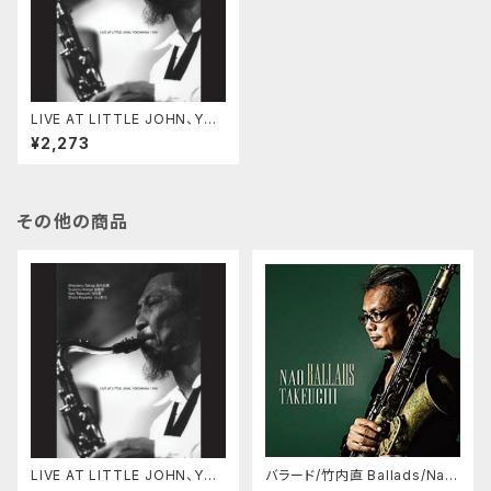
LIVE AT LITTLE JOHN、YOK
OHAMA 1999
¥2,273
その他の商品
LIVE AT LITTLE JOHN、YOK
バラード/竹内直 Ballads/Nao