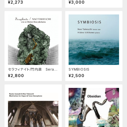
OHAMA 1999
Takeuchi
¥2,273
¥3,000
セラフィナイト/竹内直 Serap
SYMBIOSIS
hinite/NaoTakeuchi Live
¥2,800
¥2,500
at Motion Blue Yokohama