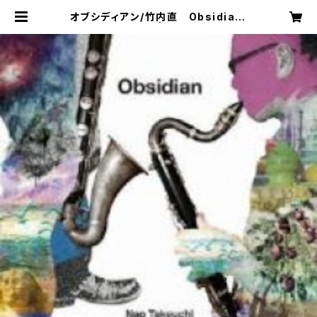
オブシディアン/竹内直 Obsidian/
Nao Takeuchi | Nao Takeuch
i’s Music Shop