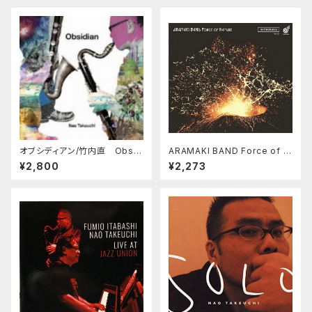
オブシディアン/竹内直 Obsid
ARAMAKI BAND Force of N
ian/Nao Takeuchi
ature
¥2,800
¥2,273