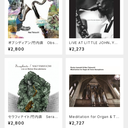
オブシディアン/竹内直 Obsid
LIVE AT LITTLE JOHN、YOK
ian/Nao Takeuchi
OHAMA 1999
¥2,800
¥2,273
セラフィナイト/竹内直 Serap
Meditation for Organ & Te
hinite/NaoTakeuchi Live
nor Saxophone
¥2,800
¥2,727
at Motion Blue Yokohama